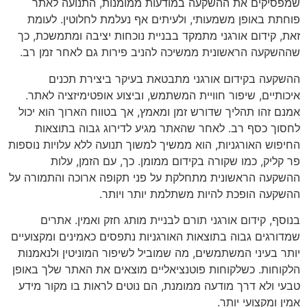
שמפסיקים את ההשקעה במודעות ממומנות, התנועה לאתר
פוחתת באופן משמעותי, ולעיתים אף נעלמת לחלוטין. לעומת
זאת, קידום אורגני מתמקד בבניית נוכחות יציבה ומתמשכת, כך
שההשקעה הראשונית ממשיכה להניב פירות גם לאחר זמן רב.
ההשקעה בקידום אורגני מתבטאת בעיקר ביצירת תכנים
איכותיים, שיפור חוויית המשתמש, וביצוע אופטימיזציה לאתר.
אמנם זהו תהליך שדורש זמן ומאמץ, אך בטווח הארוך הוא יכול
לחסוך כסף רב. לאחר שהאתר מגיע לדירוג גבוה בתוצאות
החיפוש האורגניות, הוא ממשיך למשוך תנועה ללא עלויות נוספות
פר קליק, כמו שקורה בקידום ממומן. כך, עם הזמן, עלות
ההשקעה הראשונית מתחלקת על פני תקופה ארוכה והתמורה על
ההשקעה הופכת להיות משתלמת יותר ויותר.
בנוסף, קידום אורגני תורם לבניית מותג חזק ואמין. אתרים
שמדורגים גבוה בתוצאות האורגניות נתפסים כאמינים ומקצועיים
יותר בעיני המשתמשים, מה שמוביל לשיפור המוניטין ולנאמנות
הלקוחות. כשלקוחות פוטנציאליים מוצאים את האתר שלך באופן
טבעי ולא דרך מודעה ממומנת, הם נוטים לראות בו מקור מידע
אמין ומקצועי יותר.