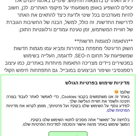
דירוג האתרים בתוצאות החיפוש. שינויים באלגוריתמים אלו
יכולים להשפיע באופן משמעותי על מיקומי האתרים. לכן, חשוב
להיות מעודכנים בכל שינוי ולדעת כיצד להתאים את האתר
לדרישות החדשות. זה כולל, למשל, הבנה של החשיבות הגוברת
של חוויית המשתמש, זמן טעינת עמודים ורלוונטיות התוכן.
**התאמה למגמות חדשות**
השוק הדיגיטלי מתפתח במהירות ומביא עמו מגמות חדשות
שמשפיעות על תחום ה-SEO. לדוגמה, העלייה בשימוש
במכשירים ניידים מצריכה התאמות מיוחדות באתרים, כמו עיצוב
רספונסיבי ושיפור הביצועים במובייל. גם התפתחות חיפוש הקולי
משנה את הדרך שבה אנשים מחפשים מידע, ולכן יש צורך
מדיניות שימוש בפרטיות הגולש
להתמקד במילות מפתח ארוכות ובשפה טבעית.
שלום!
השקעה בקידום אורגני אינה רק יצירת תוכן או התאמת אתר
באתר זה אנו משתמשים בקבצי Cookies, כדי לאפשר לאתר לעבוד בצורה
תקינה ולשפר את חוויית הגלישה שלך.
למנועי חיפוש. זהו תהליך מתמשך שדורש סבלנות ותכנון
למידע נוסף על השימוש שלנו בקוקיז ועל פרטיותך, מוזמן לקרוא את מדיניות
לטווח הארוך. יתרונות הקידום האורגני ניכרים בראייה רחבה
הפרטיות שלנו
.
ואסטרטגית, ומספקים ערך מוסף שמתבטא בזמן ובעולם
בלחיצה על "מאשר" אתה מסכים לתנאי השימוש שלנו בקוקיז.
המשך שימוש באתר מהווה אישור והסכמה למדיניות הפרטיות שלנו.
התחרותי של השיווק הדיגיטלי.