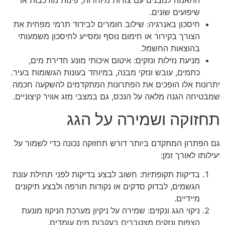
התאמה למבנים עם צורות מיוחדות, פינות מורכבות או
שיפועים שונים.
חיסכון באנרגיה: שילוב חומרים לבידוד תרמי מפחית את
הצורך בקירור או חימום נוסף ומסייע לחיסכון משמעותי
בהוצאות החשמל.
מניעת נזילות ונזקים: איטום איכותי מונע חדירת מים,
כתמים, עובש ונזקי מבנה, במיוחד בעונות הגשומות בעיר.
יתרונות אלו הופכים את הפתרונות המתקדמים להשקעה חכמה
שמבטיחה הגנה מלאה על הנכס, גם במצבי מזג אוויר קיצוניים.
תחזוקה ושמירה על הגג
גם הפתרון המתקדם ביותר דורש תחזוקה נכונה כדי לשמור על
יעילותו לאורך זמן:
בדיקות תקופתיות: חשוב לבצע בדיקות לפני תחילת עונת
הגשמים, לבדוק סדקים או נקודות תורפה ולבצע תיקונים
מיידיים.
ניקוי הגג ונקזים: שמירה על ניקיון מערכת הניקוז מונעת
הצפות ונזקים מצטברים בעקבות מים עומדים.