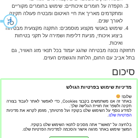
הקפדה על חומרים איכותיים: שימוש בחומרים מקוריים
ומתקדמים מאריך את חיי האיטום ומבטיח פעולה תקינה
לאורך שנים.
שימוש באנשי מקצוע מוסמכים: התקנה מקצועית מבטיחה
ביצוע איכותי, מניעת דליפות ושמירה על תקני בטיחות
ואיכות.
תחזוקה נכונה מבטיחה שהגג יעמוד בכל תנאי מזג האוויר, גם
בתל אביב עם החום, הלחות והגשמים העזים.
סיכום
איטום גגות בתל אביב באמצעות פתרונות מודרניים מציע
מדיניות שימוש בפרטיות הגולש
עמידות, גמישות, חיסכון באנרגיה ומניעת נזילות. שימוש
שלום!
בטכנולוגיות מתקדמות, חומרים איכותיים ותחזוקה מקצועית
באתר זה אנו משתמשים בקבצי Cookies, כדי לאפשר לאתר לעבוד בצורה
תקינה ולשפר את חוויית הגלישה שלך.
מאפשרים לשמור על הגג לאורך שנים, ומעניקים שקט נפשי
למידע נוסף על השימוש שלנו בקוקיז ועל פרטיותך, מוזמן לקרוא את מדיניות
לבעלי נכסים. גשם, חום או לחות – עם איטום מתקדם לגגות
הפרטיות שלנו
.
בתל אביב, אפשר להיות רגועים ולהבטיח מבנה עמיד, בטוח
בלחיצה על "מאשר" אתה מסכים לתנאי השימוש שלנו בקוקיז.
המשך שימוש באתר מהווה אישור והסכמה למדיניות הפרטיות שלנו.
ומוגן לאורך זמן.