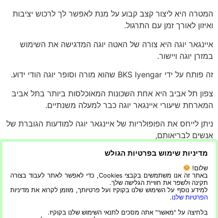
המטרה היא ליצור קצב קבוע על מנת לאפשר לך לרכוש יציבות
ואיזון לאורך זמן עם התרגול.
איינגאר יוגה היא צורה של האטה יוגה המדגישה את השימוש
במזרן יוגה ויישור.
זה פותח על ידי BKS Iyengar שהוא מורה וסופר יוגה הודי ידוע.
צפון תל אביב היא אחת השכונות המאוכלסות ביותר בתל אביב
המארחת שיעורי איינגאר יוגה כבר למעלה משנתיים.
ניתן לייחס את הפופולריות של איינגאר יוגה למודעות הגוברת של
אנשים לבריאותם,
מדיניות שימוש בפרטיות הגולש
כמו גם לטירוף המדיה החברתית.
שלום!
סרטונים ביוטיוב מראים אנשים עושים תנוחות שונות
באתר זה אנו משתמשים בקבצי Cookies, כדי לאפשר לאתר לעבוד בצורה
תקינה ולשפר את חוויית הגלישה שלך.
למידע נוסף על השימוש שלנו בקוקיז ועל פרטיותך, מוזמן לקרוא את מדיניות
ומציגים את כישורי היוגה שלהם עם מדריך שמנחה אותם להשיג
הפרטיות שלנו
.
את התנוחות הטובות ביותר האפשריות
בלחיצה על "מאשר" אתה מסכים לתנאי השימוש שלנו בקוקיז.